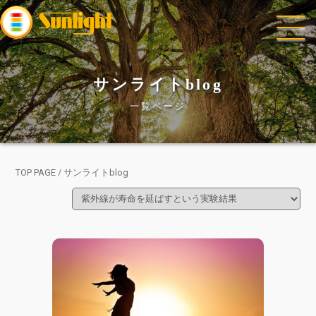
サンライトblog
HOME
一覧ページ
会社概要
サンライト各店
TOP PAGE
/
サンライトblog
光線療法とは?
サンライトブログ
よくある質問
お問い合わせ